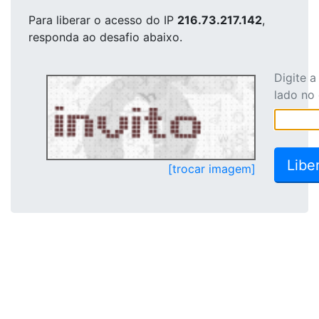
Para liberar o acesso
do IP
216.73.217.142
,
responda ao desafio abaixo.
Digite 
lado no
[trocar imagem]